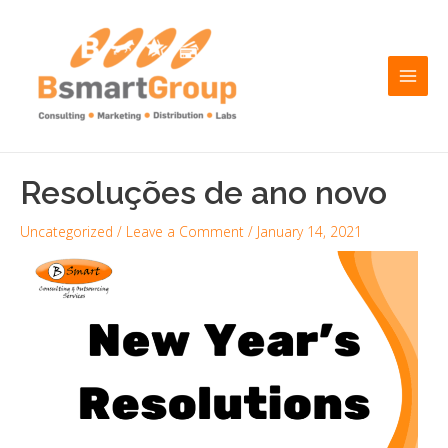
Skip
Post
Main
to
navigation
Men
content
Resoluções de ano novo
Uncategorized
/
Leave a Comment
/
January 14, 2021