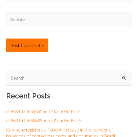
Website
S
e
Recent Posts
a
r
c99631a1b66ff685be5700eb06dd52a5
c
h
c99631a1b66ff685be5700eb06dd52a5
f
Company registers a 10-fold increase in the number of
issuances of contactless cards and documents in Brazil
o